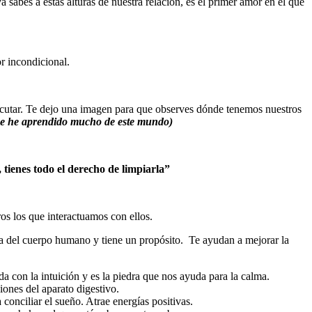
abes a estas alturas de nuestra relación, es el primer amor en el que
r incondicional.
ejecutar. Te dejo una imagen para que observes dónde tenemos nuestros
ue he aprendido mucho de este mundo)
, tienes todo el derecho de limpiarla”
os los que interactuamos con ellos.
área del cuerpo humano y tiene un propósito. Te ayudan a mejorar la
uda con la intuición y es la piedra que nos ayuda para la calma.
ciones del aparato digestivo.
conciliar el sueño. Atrae energías positivas.