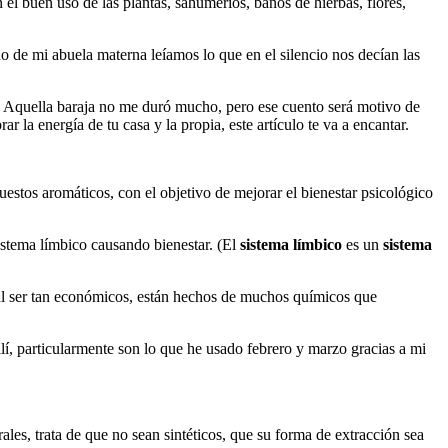
el buen uso de las plantas, sahumerios, baños de hierbas, flores,
o de mi abuela materna leíamos lo que en el silencio nos decían las
a. Aquella baraja no me duró mucho, pero ese cuento será motivo de
r la energía de tu casa y la propia, este artículo te va a encantar.
uestos aromáticos, con el objetivo de mejorar el bienestar psicológico
sistema límbico causando bienestar. (El
sistema límbico
es un
sistema
 al ser tan económicos, están hechos de muchos químicos que
allí, particularmente son lo que he usado febrero y marzo gracias a mi
ales, trata de que no sean sintéticos, que su forma de extracción sea