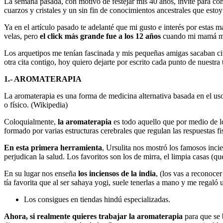
La semana pasada, con motivo de festejar mis 40 años, invité para co
cuarzos y cristales y un sin fin de conocimientos ancestrales que esto
Ya en el artículo pasado te adelanté que mi gusto e interés por estas
velas, pero
el click más grande fue a los 12 años
cuando mi mamá me 
Los arquetipos me tenían fascinada y mis pequeñas amigas sacaban cit
otra cita contigo, hoy quiero dejarte por escrito cada punto de nuestra 
1.- AROMATERAPIA
La aromaterapia es una forma de medicina alternativa basada en el uso 
o físico​. (Wikipedia)
Coloquialmente,
la aromaterapia
es todo aquello que por medio de lo
formado por varias estructuras cerebrales que regulan las respuestas fi
En esta primera herramienta
, Ursulita nos mostró los famosos inc
perjudican la salud. Los favoritos son los de mirra, el limpia casas (qu
En su lugar nos enseña
los inciensos de la india
, (los vas a reconoce
tía favorita que al ser sahaya yogi, suele tenerlas a mano y me regaló 
Los consigues en tiendas hindú especializadas.
Ahora, si realmente quieres trabajar la aromaterapia
para que se b