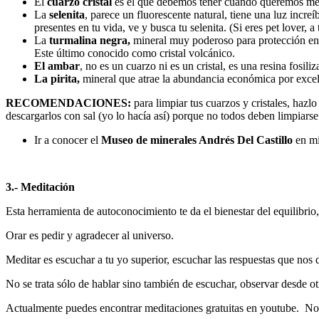
El
cuarzo cristal
es el que debemos tener cuando queremos mejor
La
selenita
, parece un fluorescente natural, tiene una luz incr
presentes en tu vida, ve y busca tu selenita. (Si eres pet lover, 
La
turmalina negra,
mineral muy poderoso para protección ene
Este último conocido como cristal volcánico.
El ambar
, no es un cuarzo ni es un cristal, es una resina fos
La pirita,
mineral que atrae la abundancia económica por excel
RECOMENDACIONES:
para limpiar tus cuarzos y cristales, haz
descargarlos con sal (yo lo hacía así) porque no todos deben limpiars
Ir a conocer el
Museo de minerales Andrés Del Castillo
en mi
3.- Meditación
Esta herramienta de autoconocimiento te da el bienestar del equilibri
Orar es pedir y agradecer al universo.
Meditar es escuchar a tu yo superior, escuchar las respuestas que nos 
No se trata sólo de hablar sino también de escuchar, observar desde o
Actualmente puedes encontrar meditaciones gratuitas en youtube. No 