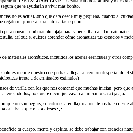
mpartir un
INSTAGRAM LIVE
a Ursula Rubiñoz, amiga y maestra en 
y segura que te ayudarán a vivir más bonito.
 mancias no es actual, sino que data desde muy pequeña, cuando al cuidad
regaló mi primera baraja de cartas españolas.
a para consultar mi oráculo jajaja para saber si iban a jalar matemátic
tertulia, así que si quieres aprender cómo aromatizar tus espacios y mejora
de materiales aromáticos, incluidos los aceites esenciales y otros comp
s olores recorre nuestro cuerpo hasta llegar al cerebro despertando el 
siológicas frente a determinados estímulos)
iensos de varilla con los que nos comentó que muchas inician, pero que
e al encenderlos, no quiere decir que vayan a limpiar tu casa) jajaja.
r porque no son negros, su color es arenilla), realmente los traen desde 
una caja bella que olía a dioses 🙂
eneficie tu cuerpo, mente y espíritu, se debe trabajar con esencias natur