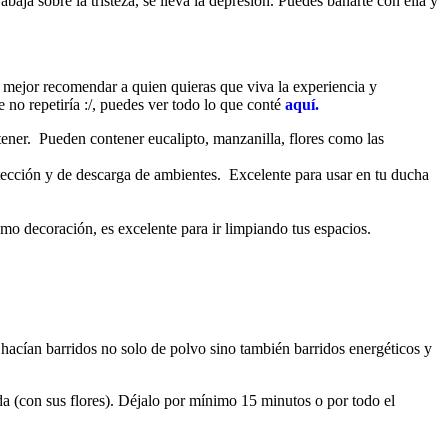
abaja sobre la tristeza, se lleva la depresión. Puedes bañarte con ella y
 mejor recomendar a quien quieras que viva la experiencia y
no repetiría :/, puedes ver todo lo que conté
aquí.
btener. Pueden contener eucalipto, manzanilla, flores como las
tección y de descarga de ambientes. Excelente para usar en tu ducha
omo decoración, es excelente para ir limpiando tus espacios.
e hacían barridos no solo de polvo sino también barridos energéticos y
uda (con sus flores). Déjalo por mínimo 15 minutos o por todo el