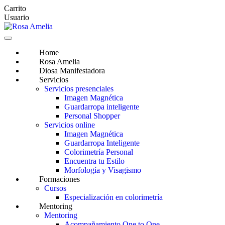
Saltar
Carrito
al
Usuario
contenido
Home
Rosa Amelia
Diosa Manifestadora
Servicios
Servicios presenciales
Imagen Magnética
Guardarropa inteligente
Personal Shopper
Servicios online
Imagen Magnética
Guardarropa Inteligente
Colorimetría Personal
Encuentra tu Estilo
Morfología y Visagismo
Formaciones
Cursos
Especialización en colorimetría
Mentoring
Mentoring
Acompañamiento One to One