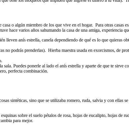
ra que bote los bloqueos que impiden que ingrese el dinero a tu vida). Tr
 casa o algún miembro de los que vive en el hogar. Para otras casas es
tuve hace varios años sahumando la casa de una amiga, experiencia que 
ién lleven anís estrella, canela dependiendo de qué es lo que quieras o
scas no podrás prenderlas). Hierba maestra usada en exorcismos, de pro
o.
 sala. Puedes ponerle al lado el anís estrella y aparte de que te sirve c
mero, perfecta combinación.
as sintéticas, sino que se utilizaba romero, ruda, salvia y con ellas s
s esquinas sobre el suelo pétalos de rosa, hojas de eucalipto, hojas de r
cambia para mejor.