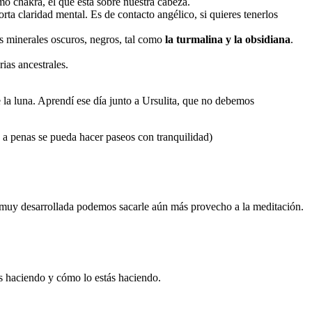
o chakra, el que está sobre nuestra cabeza.
rta claridad mental. Es de contacto angélico, si quieres tenerlos
s minerales oscuros, negros, tal como
la turmalina y la obsidiana
.
ias ancestrales.
 la luna. Aprendí ese día junto a Ursulita, que no debemos
s a penas se pueda hacer paseos con tranquilidad)
ón muy desarrollada podemos sacarle aún más provecho a la meditación.
ás haciendo y cómo lo estás haciendo.