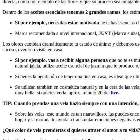
directa, como por ejemplo de las flores y que su proceso sea amigabl
Dentro de los
aceites esenciales tenemos 2 grandes ramas
, los esti
Si por ejemplo, necesitas estar motivada
, te echas esencias c
Marca recomendada a nivel internacional,
JUST
(Marca suiza),
Los olores cambian dramáticamente tu estado de ánimo y debemos usar
suceso, evento o visita en casa.
Si por ejemplo, vas a recibir alguna persona
que no te es muy
natural jajaja, utiliza aceite esencial de jazmín que te produce 
Si tienes la bendición de tener una tina en casa, es ideal que util
Se utilizan también en cosmética natural y en la cera de las vel
muy bella, si quieres verla, aprox. minuto 20 del
live
.
TIP: Cuando prendas una vela hazlo siempre con una intención, n
Sobre las velas, este mundo es tan maravilloso, las puedes enco
hogar y la morada te ayuda a transmutar emociones negativas en
¿Qué color de vela prenderías si quieres atraer el amor a tu vida