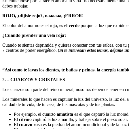
Entendiéndose por “atraer el amor a tu vida” no necesariamente una pa
debes trabajar.
ROJO, ¿dijiste rojo?, naaaaaa, ¡ERROR!
El color del amor no es el rojo,
es el verde
porque la luz que expide el
¿Cuándo prender una vela roja?
Cuando te sientas deprimida y quieras conectar con tus raíces, con tu
7 centros de poder energético. (
Si te interesan estos temas, déjame
“Así como te lavas los dientes, te bañas y peinas, la energía tamb
2. – CUARZOS Y CRISTALES
Los cuarzos son parte del reino mineral, nosotros debemos tener en cu
Los minerales lo que hacen es capturar la luz del universo, la luz del
calidad de tu vida, de tu casa, de tus mascotas y de tus plantas.
Por ejemplo, el
cuarzo amatista
es el que capturó la luz morada
El
citrino
capturó la luz amarilla, y trabaja sobre el plexo solar
El
cuarzo rosa
es la piedra del amor incondicional y de la paz 