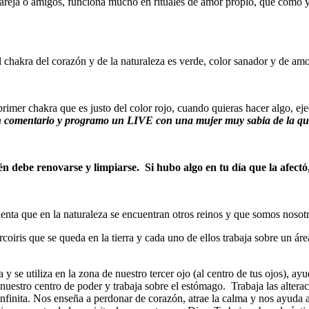
reja o amigos, funciona mucho en rituales de amor propio, que como ya s
 chakra del corazón y de la naturaleza es verde, color sanador y de amo
 primer chakra que es justo del color rojo, cuando quieras hacer algo, 
 un comentario y programo un LIVE con una mujer muy sabia de la q
ién debe renovarse y limpiarse. Si hubo algo en tu día que la afectó
enta que en la naturaleza se encuentran otros reinos y que somos nosotr
 arcoiris que se queda en la tierra y cada uno de ellos trabaja sobre un 
 y se utiliza en la zona de nuestro tercer ojo (al centro de tus ojos), ay
, nuestro centro de poder y trabaja sobre el estómago. Trabaja las altera
infinita. Nos enseña a perdonar de corazón, atrae la calma y nos ayuda a 