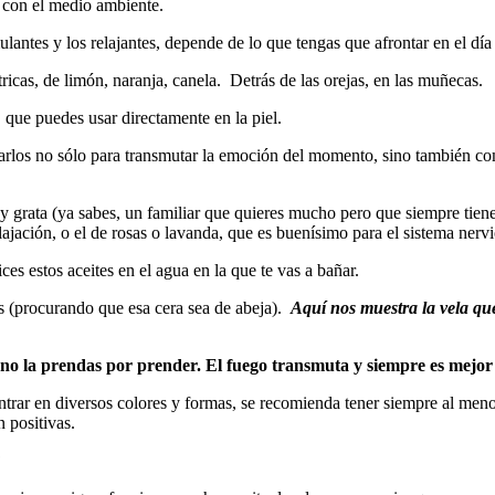
e con el medio ambiente.
mulantes y los relajantes, depende de lo que tengas que afrontar en el día
ítricas, de limón, naranja, canela. Detrás de las orejas, en las muñecas.
 que puedes usar directamente en la piel.
los no sólo para transmutar la emoción del momento, sino también como
 grata (ya sabes, un familiar que quieres mucho pero que siempre tiene
relajación, o el de rosas o lavanda, que es buenísimo para el sistema nerv
ices estos aceites en el agua en la que te vas a bañar.
as (procurando que esa cera sea de abeja).
Aquí nos muestra la vela qu
o la prendas por prender. El fuego transmuta y siempre es mejor 
ntrar en diversos colores y formas, se recomienda tener siempre al meno
 positivas.
?