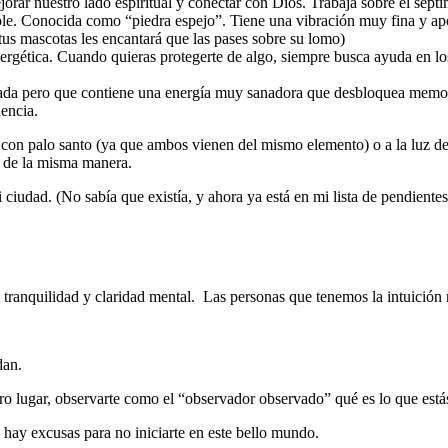
ar nuestro lado espiritual y conectar con Dios. Trabaja sobre el séptim
eíble. Conocida como “piedra espejo”. Tiene una vibración muy fina y apo
a tus mascotas les encantará que las pases sobre su lomo)
rgética. Cuando quieras protegerte de algo, siempre busca ayuda en lo
ilizada pero que contiene una energía muy sanadora que desbloquea memor
encia.
lo con palo santo (ya que ambos vienen del mismo elemento) o a la luz de
e de la misma manera.
 ciudad. (No sabía que existía, y ahora ya está en mi lista de pendiente
o, tranquilidad y claridad mental. Las personas que tenemos la intuici
dan.
tro lugar, observarte como el “observador observado” qué es lo que est
hay excusas para no iniciarte en este bello mundo.