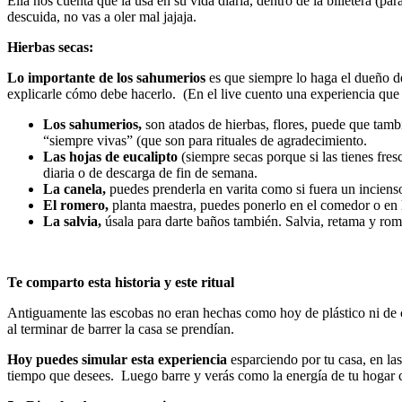
Ella nos cuenta que la usa en su vida diaria, dentro de la billetera (pa
descuida, no vas a oler mal jajaja.
Hierbas secas:
Lo importante de los sahumerios
es que siempre lo haga el dueño de
explicarle cómo debe hacerlo. (En el live cuento una experiencia que 
Los sahumerios,
son atados de hierbas, flores, puede que tamb
“siempre vivas” (que son para rituales de agradecimiento.
Las hojas de eucalipto
(siempre secas porque si las tienes fre
diaria o de descarga de fin de semana.
La canela,
puedes prenderla en varita como si fuera un inciens
El romero,
planta maestra, puedes ponerlo en el comedor o en la
La salvia,
úsala para darte baños también. Salvia, retama y ro
Te comparto esta historia y este ritual
Antiguamente las escobas no eran hechas como hoy de plástico ni de cos
al terminar de barrer la casa se prendían.
Hoy puedes simular esta experiencia
esparciendo por tu casa, en la
tiempo que desees. Luego barre y verás como la energía de tu hogar 