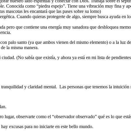
ar nuestro lado espiritual y conectar con Dios. Trabaja sobre el séptim
eíble. Conocida como “piedra espejo”. Tiene una vibración muy fina y apo
a tus mascotas les encantará que las pases sobre su lomo)
rgética. Cuando quieras protegerte de algo, siempre busca ayuda en lo
ilizada pero que contiene una energía muy sanadora que desbloquea memor
encia.
lo con palo santo (ya que ambos vienen del mismo elemento) o a la luz de
e de la misma manera.
 ciudad. (No sabía que existía, y ahora ya está en mi lista de pendiente
o, tranquilidad y claridad mental. Las personas que tenemos la intuici
dan.
tro lugar, observarte como el “observador observado” qué es lo que est
hay excusas para no iniciarte en este bello mundo.