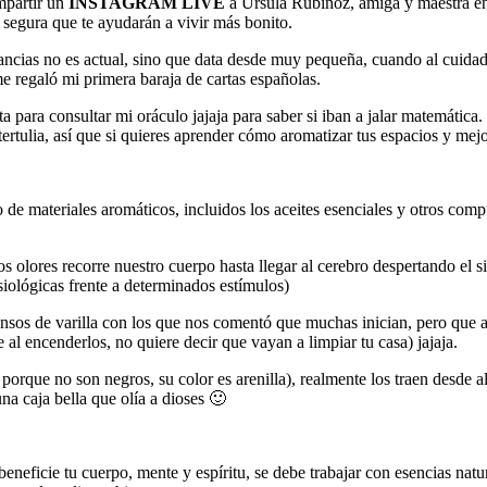
mpartir un
INSTAGRAM LIVE
a Ursula Rubiñoz, amiga y maestra en 
y segura que te ayudarán a vivir más bonito.
 mancias no es actual, sino que data desde muy pequeña, cuando al cuidad
regaló mi primera baraja de cartas españolas.
a para consultar mi oráculo jajaja para saber si iban a jalar matemátic
tertulia, así que si quieres aprender cómo aromatizar tus espacios y mejora
de materiales aromáticos, incluidos los aceites esenciales y otros comp
s olores recorre nuestro cuerpo hasta llegar al cerebro despertando el 
siológicas frente a determinados estímulos)
iensos de varilla con los que nos comentó que muchas inician, pero que
e al encenderlos, no quiere decir que vayan a limpiar tu casa) jajaja.
r porque no son negros, su color es arenilla), realmente los traen desde 
una caja bella que olía a dioses 🙂
eneficie tu cuerpo, mente y espíritu, se debe trabajar con esencias natur