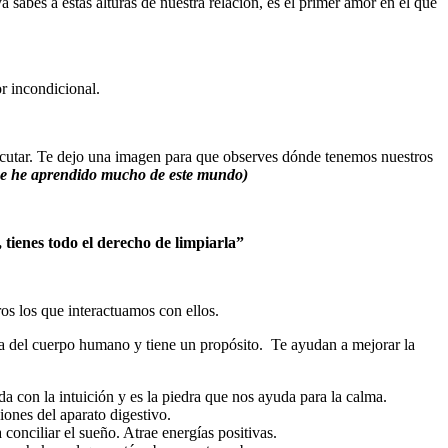
abes a estas alturas de nuestra relación, es el primer amor en el que
r incondicional.
ejecutar. Te dejo una imagen para que observes dónde tenemos nuestros
ue he aprendido mucho de este mundo)
, tienes todo el derecho de limpiarla”
os los que interactuamos con ellos.
área del cuerpo humano y tiene un propósito. Te ayudan a mejorar la
uda con la intuición y es la piedra que nos ayuda para la calma.
ciones del aparato digestivo.
conciliar el sueño. Atrae energías positivas.