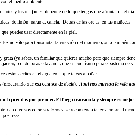
e con el medio ambiente.
mulantes y los relajantes, depende de lo que tengas que afrontar en el día
ítricas, de limón, naranja, canela. Detrás de las orejas, en las muñecas.
 que puedes usar directamente en la piel.
los no sólo para transmutar la emoción del momento, sino también como
 grata (ya sabes, un familiar que quieres mucho pero que siempre tiene
relajación, o el de rosas o lavanda, que es buenísimo para el sistema nerv
ices estos aceites en el agua en la que te vas a bañar.
as (procurando que esa cera sea de abeja).
Aquí nos muestra la vela qu
o la prendas por prender. El fuego transmuta y siempre es mejor 
ntrar en diversos colores y formas, se recomienda tener siempre al meno
 positivas.
?