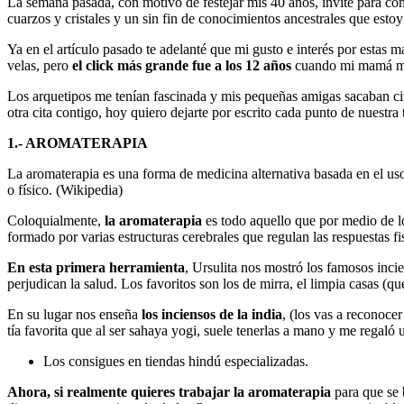
La semana pasada, con motivo de festejar mis 40 años, invité para co
cuarzos y cristales y un sin fin de conocimientos ancestrales que esto
Ya en el artículo pasado te adelanté que mi gusto e interés por estas
velas, pero
el click más grande fue a los 12 años
cuando mi mamá me 
Los arquetipos me tenían fascinada y mis pequeñas amigas sacaban cit
otra cita contigo, hoy quiero dejarte por escrito cada punto de nuestra 
1.- AROMATERAPIA
La aromaterapia es una forma de medicina alternativa basada en el uso 
o físico​. (Wikipedia)
Coloquialmente,
la aromaterapia
es todo aquello que por medio de lo
formado por varias estructuras cerebrales que regulan las respuestas fi
En esta primera herramienta
, Ursulita nos mostró los famosos inc
perjudican la salud. Los favoritos son los de mirra, el limpia casas (qu
En su lugar nos enseña
los inciensos de la india
, (los vas a reconoce
tía favorita que al ser sahaya yogi, suele tenerlas a mano y me regaló 
Los consigues en tiendas hindú especializadas.
Ahora, si realmente quieres trabajar la aromaterapia
para que se b