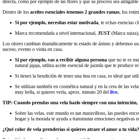
directa, como por ejemplo de las flores y que su proceso sea amigabl
Dentro de los
aceites esenciales tenemos 2 grandes ramas
, los esti
Si por ejemplo, necesitas estar motivada
, te echas esencias c
Marca recomendada a nivel internacional,
JUST
(Marca suiza),
Los olores cambian dramáticamente tu estado de ánimo y debemos usar
suceso, evento o visita en casa.
Si por ejemplo, vas a recibir alguna persona
que no te es muy
natural jajaja, utiliza aceite esencial de jazmín que te produce 
Si tienes la bendición de tener una tina en casa, es ideal que util
Se utilizan también en cosmética natural y en la cera de las vel
muy bella, si quieres verla, aprox. minuto 20 del
live
.
TIP: Cuando prendas una vela hazlo siempre con una intención, n
Sobre las velas, este mundo es tan maravilloso, las puedes enco
hogar y la morada te ayuda a transmutar emociones negativas en
¿Qué color de vela prenderías si quieres atraer el amor a tu vida