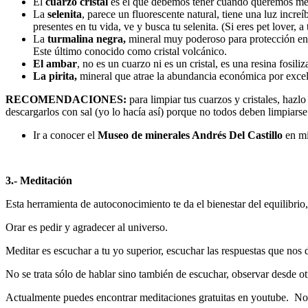
El
cuarzo cristal
es el que debemos tener cuando queremos mejor
La
selenita
, parece un fluorescente natural, tiene una luz incr
presentes en tu vida, ve y busca tu selenita. (Si eres pet lover, 
La
turmalina negra,
mineral muy poderoso para protección ene
Este último conocido como cristal volcánico.
El ambar
, no es un cuarzo ni es un cristal, es una resina fos
La pirita,
mineral que atrae la abundancia económica por excel
RECOMENDACIONES:
para limpiar tus cuarzos y cristales, haz
descargarlos con sal (yo lo hacía así) porque no todos deben limpiars
Ir a conocer el
Museo de minerales Andrés Del Castillo
en mi
3.- Meditación
Esta herramienta de autoconocimiento te da el bienestar del equilibri
Orar es pedir y agradecer al universo.
Meditar es escuchar a tu yo superior, escuchar las respuestas que nos 
No se trata sólo de hablar sino también de escuchar, observar desde o
Actualmente puedes encontrar meditaciones gratuitas en youtube. No 