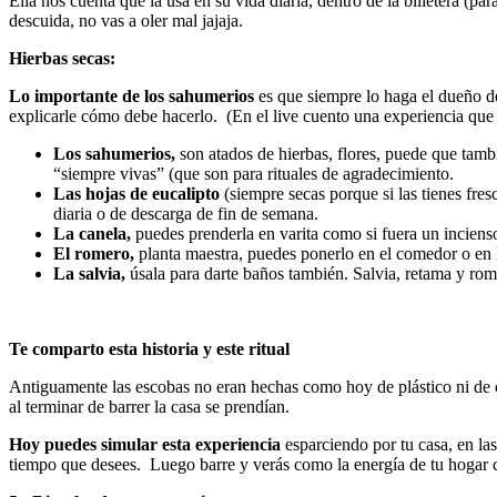
Ella nos cuenta que la usa en su vida diaria, dentro de la billetera (pa
descuida, no vas a oler mal jajaja.
Hierbas secas:
Lo importante de los sahumerios
es que siempre lo haga el dueño de
explicarle cómo debe hacerlo. (En el live cuento una experiencia que 
Los sahumerios,
son atados de hierbas, flores, puede que tamb
“siempre vivas” (que son para rituales de agradecimiento.
Las hojas de eucalipto
(siempre secas porque si las tienes fre
diaria o de descarga de fin de semana.
La canela,
puedes prenderla en varita como si fuera un inciens
El romero,
planta maestra, puedes ponerlo en el comedor o en la
La salvia,
úsala para darte baños también. Salvia, retama y ro
Te comparto esta historia y este ritual
Antiguamente las escobas no eran hechas como hoy de plástico ni de cos
al terminar de barrer la casa se prendían.
Hoy puedes simular esta experiencia
esparciendo por tu casa, en la
tiempo que desees. Luego barre y verás como la energía de tu hogar 