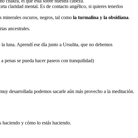
o chakra, el que está sobre nuestra cabeza.
rta claridad mental. Es de contacto angélico, si quieres tenerlos
s minerales oscuros, negros, tal como
la turmalina y la obsidiana
.
ias ancestrales.
 la luna. Aprendí ese día junto a Ursulita, que no debemos
s a penas se pueda hacer paseos con tranquilidad)
ón muy desarrollada podemos sacarle aún más provecho a la meditación.
ás haciendo y cómo lo estás haciendo.