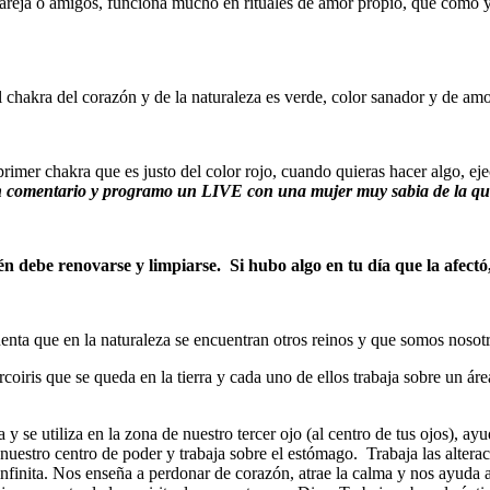
reja o amigos, funciona mucho en rituales de amor propio, que como ya s
 chakra del corazón y de la naturaleza es verde, color sanador y de amo
 primer chakra que es justo del color rojo, cuando quieras hacer algo, 
 un comentario y programo un LIVE con una mujer muy sabia de la q
ién debe renovarse y limpiarse. Si hubo algo en tu día que la afectó
enta que en la naturaleza se encuentran otros reinos y que somos nosotr
 arcoiris que se queda en la tierra y cada uno de ellos trabaja sobre un 
 y se utiliza en la zona de nuestro tercer ojo (al centro de tus ojos), ay
, nuestro centro de poder y trabaja sobre el estómago. Trabaja las altera
infinita. Nos enseña a perdonar de corazón, atrae la calma y nos ayuda a 