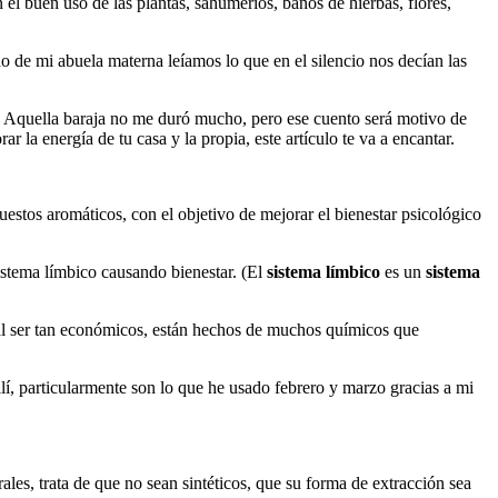
el buen uso de las plantas, sahumerios, baños de hierbas, flores,
o de mi abuela materna leíamos lo que en el silencio nos decían las
a. Aquella baraja no me duró mucho, pero ese cuento será motivo de
r la energía de tu casa y la propia, este artículo te va a encantar.
uestos aromáticos, con el objetivo de mejorar el bienestar psicológico
sistema límbico causando bienestar. (El
sistema límbico
es un
sistema
 al ser tan económicos, están hechos de muchos químicos que
allí, particularmente son lo que he usado febrero y marzo gracias a mi
ales, trata de que no sean sintéticos, que su forma de extracción sea