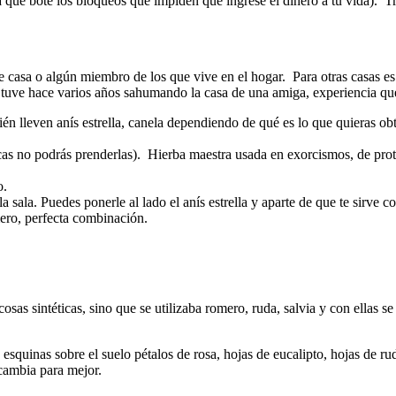
ra que bote los bloqueos que impiden que ingrese el dinero a tu vida). Tr
 casa o algún miembro de los que vive en el hogar. Para otras casas es
tuve hace varios años sahumando la casa de una amiga, experiencia que 
ién lleven anís estrella, canela dependiendo de qué es lo que quieras o
scas no podrás prenderlas). Hierba maestra usada en exorcismos, de pro
o.
 sala. Puedes ponerle al lado el anís estrella y aparte de que te sirve c
mero, perfecta combinación.
as sintéticas, sino que se utilizaba romero, ruda, salvia y con ellas s
s esquinas sobre el suelo pétalos de rosa, hojas de eucalipto, hojas de r
cambia para mejor.