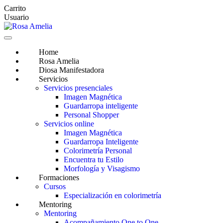
Saltar
Carrito
al
Usuario
contenido
Home
Rosa Amelia
Diosa Manifestadora
Servicios
Servicios presenciales
Imagen Magnética
Guardarropa inteligente
Personal Shopper
Servicios online
Imagen Magnética
Guardarropa Inteligente
Colorimetría Personal
Encuentra tu Estilo
Morfología y Visagismo
Formaciones
Cursos
Especialización en colorimetría
Mentoring
Mentoring
Acompañamiento One to One