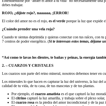
Entendiéndose por “atraer el amor a tu vida” no necesariamente una pa
debes trabajar.
ROJO, ¿dijiste rojo?, naaaaaa, ¡ERROR!
El color del amor no es el rojo,
es el verde
porque la luz que expide el
¿Cuándo prender una vela roja?
Cuando te sientas deprimida y quieras conectar con tus raíces, con tu
7 centros de poder energético. (
Si te interesan estos temas, déjame
“Así como te lavas los dientes, te bañas y peinas, la energía tamb
2. – CUARZOS Y CRISTALES
Los cuarzos son parte del reino mineral, nosotros debemos tener en cu
Los minerales lo que hacen es capturar la luz del universo, la luz del
calidad de tu vida, de tu casa, de tus mascotas y de tus plantas.
Por ejemplo, el
cuarzo amatista
es el que capturó la luz morada
El
citrino
capturó la luz amarilla, y trabaja sobre el plexo solar
El
cuarzo rosa
es la piedra del amor incondicional y de la paz 