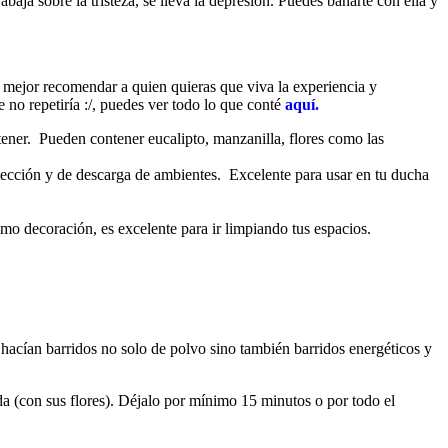
abaja sobre la tristeza, se lleva la depresión. Puedes bañarte con ella y
 mejor recomendar a quien quieras que viva la experiencia y
no repetiría :/, puedes ver todo lo que conté
aquí.
btener. Pueden contener eucalipto, manzanilla, flores como las
tección y de descarga de ambientes. Excelente para usar en tu ducha
omo decoración, es excelente para ir limpiando tus espacios.
e hacían barridos no solo de polvo sino también barridos energéticos y
uda (con sus flores). Déjalo por mínimo 15 minutos o por todo el