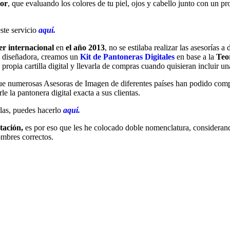
lor
, que evaluando los colores de tu piel, ojos y cabello junto con un p
este servicio
aquí.
r internacional
en
el año 2013
, no se estilaba realizar las asesorías
i diseñadora, creamos un
Kit de Pantoneras Digitales
en base a la
Teor
 propia cartilla digital y llevarla de compras cuando quisieran incluir 
que numerosas Asesoras de Imagen de diferentes países han podido comp
le la pantonera digital exacta a sus clientas.
rlas, puedes hacerlo
aquí.
tación,
es por eso que les he colocado doble nomenclatura, considerando
ombres correctos.