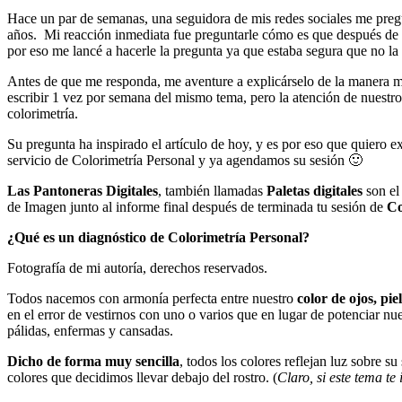
Hace un par de semanas, una seguidora de mis redes sociales me preg
años. Mi reacción inmediata fue preguntarle cómo es que después de 
por eso me lancé a hacerle la pregunta ya que estaba segura que no la
Antes de que me responda, me aventure a explicárselo de la manera má
escribir 1 vez por semana del mismo tema, pero la atención de nuestr
colorimetría.
Su pregunta ha inspirado el artículo de hoy, y es por eso que quiero ex
servicio de Colorimetría Personal y ya agendamos su sesión 🙂
Las Pantoneras Digitales
, también llamadas
Paletas digitales
son el
de Imagen junto al informe final después de terminada tu sesión de
Co
¿Qué es un diagnóstico de Colorimetría Personal?
Fotografía de mi autoría, derechos reservados.
Todos nacemos con armonía perfecta entre nuestro
color de ojos, piel
en el error de vestirnos con uno o varios que en lugar de potenciar n
pálidas, enfermas y cansadas.
Dicho de forma muy sencilla
, todos los colores reflejan luz sobre 
colores que decidimos llevar debajo del rostro. (
Claro, si este tema te 