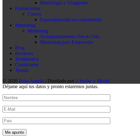
Morfología y Visagismo
Formaciones
Cursos
Especialización en colorimetría
Mentoring
Mentoring
Acompañamiento One to One
Mentoring para Emprender
Blog
Recursos
Testimonios
Contáctame
Tienda
© 2026
Rosa Amelia
| Diseñado por
A troche y Mochi
Déjame aquí tus datos y pronto estaremos juntas.