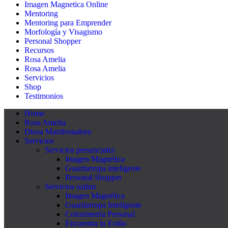
Imagen Magnetica Online
Mentoring
Mentoring para Emprender
Morfología y Visagismo
Personal Shopper
Recursos
Rosa Amelia
Rosa Amelia
Servicios
Shop
Testimonios
Home
Rosa Amelia
Diosa Manifestadora
Servicios
Servicios presenciales
Imagen Magnética
Guardarropa inteligente
Personal Shopper
Servicios online
Imagen Magnética
Guardarropa Inteligente
Colorimetría Personal
Encuentra tu Estilo