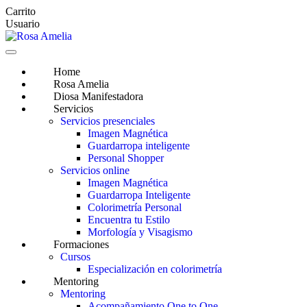
Saltar
Carrito
al
Usuario
contenido
Home
Rosa Amelia
Diosa Manifestadora
Servicios
Servicios presenciales
Imagen Magnética
Guardarropa inteligente
Personal Shopper
Servicios online
Imagen Magnética
Guardarropa Inteligente
Colorimetría Personal
Encuentra tu Estilo
Morfología y Visagismo
Formaciones
Cursos
Especialización en colorimetría
Mentoring
Mentoring
Acompañamiento One to One