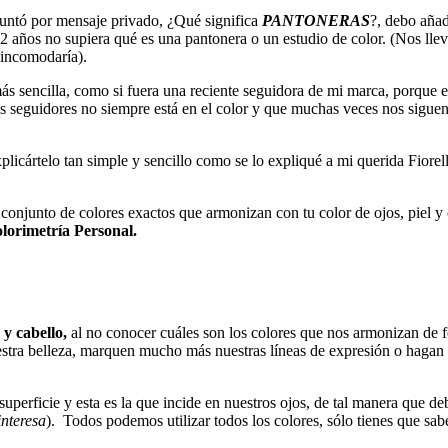
untó por mensaje privado, ¿Qué significa
PANTONERAS
?, debo aña
2 años no supiera qué es una pantonera o un estudio de color. (Nos l
 incomodaría).
s sencilla, como si fuera una reciente seguidora de mi marca, porque en
os seguidores no siempre está en el color y que muchas veces nos sigue
plicártelo tan simple y sencillo como se lo expliqué a mi querida Fiorell
 conjunto de colores exactos que armonizan con tu color de ojos, piel y 
lorimetría Personal.
 y cabello,
al no conocer cuáles son los colores que nos armonizan de 
uestra belleza, marquen mucho más nuestras líneas de expresión o hagan
su superficie y esta es la que incide en nuestros ojos, de tal manera q
interesa
). Todos podemos utilizar todos los colores, sólo tienes que sab