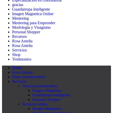
Especialización en colorimetría
gracias
Guardarropa Inteligente
Imagen Magnetica Online
Mentoring
Mentoring para Emprender
Morfología y Visagismo
Personal Shopper
Recursos
Rosa Amelia
Rosa Amelia
Servicios
Shop
Testimonios
Home
Rosa Amelia
Diosa Manifestadora
Servicios
Servicios presenciales
Imagen Magnética
Guardarropa inteligente
Personal Shopper
Servicios online
Imagen Magnética