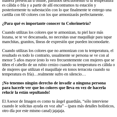
manera presencial u online, partimos descubriendo si tu temperatura
es cálida o fría y a partir de allí encontramos tu estación y
posteriormente tu subestación con lo que finalmente te entrego una
cartilla con 60 colores con los que armonizarás perfectamente.
¿Para qué es importante conocer tu Colorimetría?
Cuando utilizas los colores que te armonizan, tu piel luce más
lozana, se te ve descansada, no necesitas usar maquillaje para tapar
manchitas, granitos, líneas de expresión que pueden incomodarte.
Cuando utilizas los colores que no armonizan con tu temperatura, el
resultado es todo lo contrario, usualmente se persona se ve con al
menor 5 años mayor (esto lo veo frecuentemente con mujeres que se
tiñen el cabello de un rubio cenizo cuando su temperatura es cálida o
de mujeres que utilizan el maquillaje en tonos terracota cuando su
temperatura es fría)…realmente sufro en silencio…
¡No tenemos ningún derecho de invadir a ninguna persona
para hacerle ver que los colores que lleva en vez de hacerla
relucir la están sepultando!
El Asesor de Imagen es como tu ángel guardián, “sólo interviene
cuando le solicitas ayuda en voz alta” – (para más detalles holísticos,
otro día por este mismo canal) jajajaja.