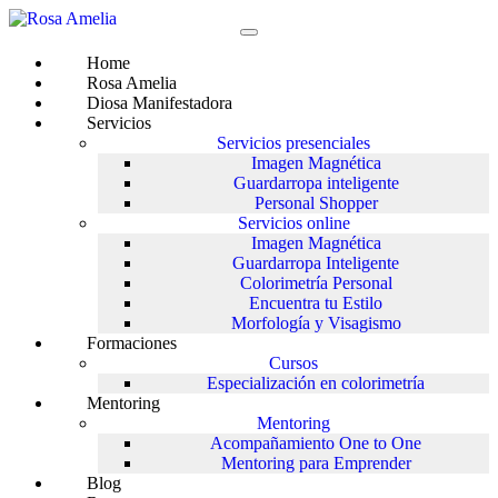
Saltar
al
contenido
Home
Rosa Amelia
Diosa Manifestadora
Servicios
Servicios presenciales
Imagen Magnética
Guardarropa inteligente
Personal Shopper
Servicios online
Imagen Magnética
Guardarropa Inteligente
Colorimetría Personal
Encuentra tu Estilo
Morfología y Visagismo
Formaciones
Cursos
Especialización en colorimetría
Mentoring
Mentoring
Acompañamiento One to One
Mentoring para Emprender
Blog