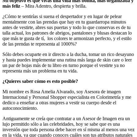
Mi objetivo es que vivas una vida más bonita, más organizada y
más feliz
– Mira Adentro, despierta y brilla.
¿Cómo te sentirías si suena el despertador y en lugar de pelear
mentalmente con las prendas que hay en tu guardarropa minutos
antes de vestirte, abres sus puertas y todo lo que conservas es de tu
talla actual, los patrones de abrigos, pantalones y blusas destacan lo
que más te gusta de tí, los colores te armonizan perfecto, y el estilo
de las prendas te representa al 1000%?
Sólo debes ocuparte en ir directo a la ducha, tomar un rico desayuno
y hasta puedes implementar una rutina más larga de skin care o leer
un par de hojas más de tu libro en turno porque el vestirte ya no
representa más un problema en tu vida.
¿Quieres saber cómo es esto posible?
Mi nombre es Rosa Amelia Alvarado, soy Asesora de imagen
Internacional y Personal Shopper especialista en Colorimetría y me
dedico a enseñar a otras mujeres a vestir su cuerpo desde el
autoconocimiento.
Antiguamente se creía que contratar a un Asesor de Imagen era un
lujo permitido sólo a las celebridades, hoy se sabe que es una
inversión que toda persona debe hacer en sí misma al menos una vez
en la vida, ya que cuando conoces cuáles son tus atributos naturales