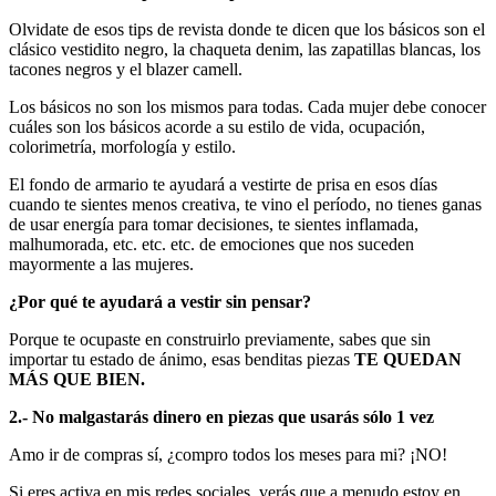
Olvidate de esos tips de revista donde te dicen que los básicos son el
clásico vestidito negro, la chaqueta denim, las zapatillas blancas, los
tacones negros y el blazer camell.
Los básicos no son los mismos para todas. Cada mujer debe conocer
cuáles son los básicos acorde a su estilo de vida, ocupación,
colorimetría, morfología y estilo.
El fondo de armario te ayudará a vestirte de prisa en esos días
cuando te sientes menos creativa, te vino el período, no tienes ganas
de usar energía para tomar decisiones, te sientes inflamada,
malhumorada, etc. etc. etc. de emociones que nos suceden
mayormente a las mujeres.
¿Por qué te ayudará a vestir sin pensar?
Porque te ocupaste en construirlo previamente, sabes que sin
importar tu estado de ánimo, esas benditas piezas
TE QUEDAN
MÁS QUE BIEN.
2.- No malgastarás dinero en piezas que usarás sólo 1 vez
Amo ir de compras sí, ¿compro todos los meses para mi? ¡NO!
Si eres activa en mis redes sociales, verás que a menudo estoy en