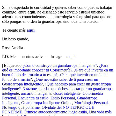
Si he despertado tu curiosidad y quieres saber cómo puedes trabajar
conmigo, entra
aquí,
he diseñado este servicio estrella uniendo
además mis conocimientos en numerología y feng shui para que no
sólo pongas en orden tu guardarropa sino toda tu habitación.
Te cuento más
aquí.
Un beso grande,
Rosa Amelia.
P.D. Me encuentras activa en Instagram
aquí.
|
Etiquetado
¿Cómo construyo un guardarropa inteligente?
,
¿Para
qué es importante conocer tu Colorimetría?
,
¿Para qué invertir en un
buen fondo de armario a tu estilo?
,
¿Para qué invertir en un buen
fondo de armario?
,
¿Qué necesitas saber de ti para crear un
Guardarropa Inteligente?
,
¿Qué necesito para crear un guardarropa
inteligente?
,
3 razones por las que debes apostar por un guardarropa
inteligente
,
armario inteligente
,
clóset inteligente
,
Colorimetría
Personal
,
Encuentra tu estilo
,
Estilo Personal
,
Guardarropa
Inteligente
,
Guardarropa Inteligente Online
,
Morfología Personal
,
No tengo qué ponerme
,
Olvídate del NO TENGO QUE
PONERME
,
Primero autoconocimiento luego estilo
,
Una vida más