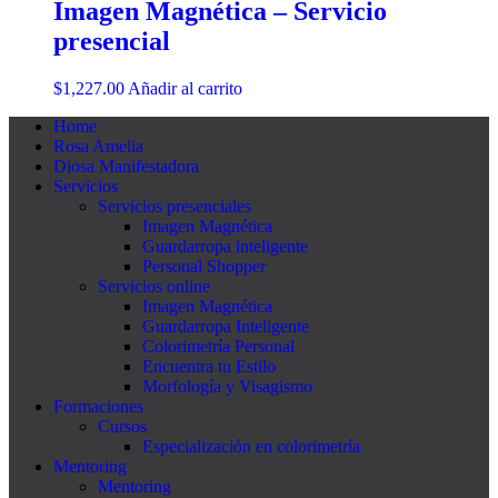
Imagen Magnética – Servicio
presencial
$
1,227.00
Añadir al carrito
Home
Rosa Amelia
Diosa Manifestadora
Servicios
Servicios presenciales
Imagen Magnética
Guardarropa inteligente
Personal Shopper
Servicios online
Imagen Magnética
Guardarropa Inteligente
Colorimetría Personal
Encuentra tu Estilo
Morfología y Visagismo
Formaciones
Cursos
Especialización en colorimetría
Mentoring
Mentoring