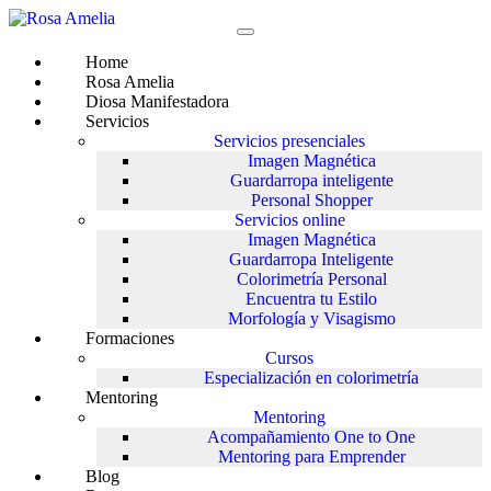
Saltar
al
contenido
Home
Rosa Amelia
Diosa Manifestadora
Servicios
Servicios presenciales
Imagen Magnética
Guardarropa inteligente
Personal Shopper
Servicios online
Imagen Magnética
Guardarropa Inteligente
Colorimetría Personal
Encuentra tu Estilo
Morfología y Visagismo
Formaciones
Cursos
Especialización en colorimetría
Mentoring
Mentoring
Acompañamiento One to One
Mentoring para Emprender
Blog